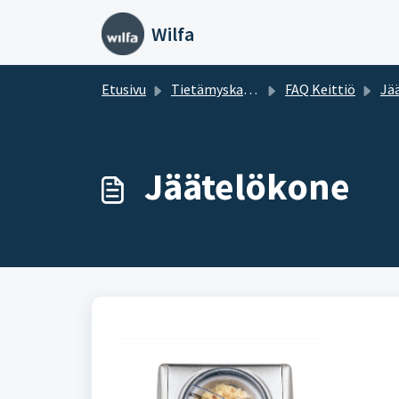
Siirry pääsisältöön
Wilfa
Etusivu
Tietämyskanta
FAQ Keittiö
Jä
Jäätelökone