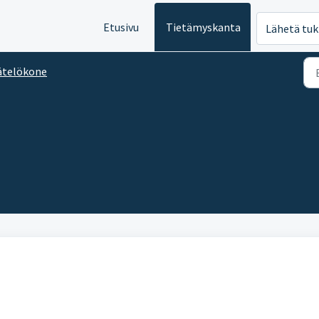
Etusivu
Tietämyskanta
Lähetä tuk
ätelökone