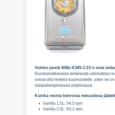
Voinko pestä Wilfa ICMS-C15:n osat ast
Ruostumattomasta teräksestä valmistetun ku
voivat olla herkkiä kuumuudelle, joten ne on
matalalämpöisessä ohjelmassa.
Kuinka monta kierrosta minuutissa jääte
Vanilla 1,5L: 54,5 rpm
Vanilla 2,5L: 63,1 rpm