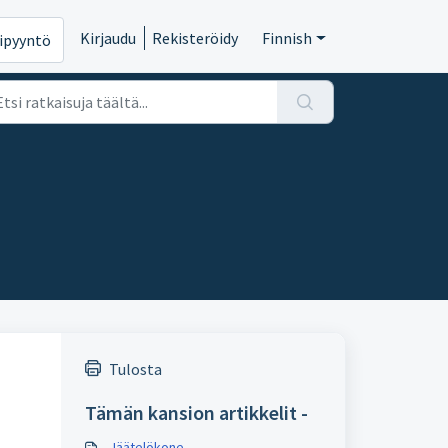
Kirjaudu
Rekisteröidy
Finnish
ipyyntö
Tulosta
Tämän kansion artikkelit -
Jäätelökone