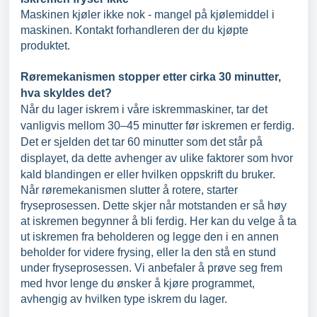
Maskinen kjøler ikke nok - mangel på kjølemiddel i
maskinen. Kontakt forhandleren der du kjøpte
produktet.
Røremekanismen stopper etter cirka 30 minutter,
hva skyldes det?
Når du lager iskrem i våre iskremmaskiner, tar det
vanligvis mellom 30–45 minutter før iskremen er ferdig.
Det er sjelden det tar 60 minutter som det står på
displayet, da dette avhenger av ulike faktorer som hvor
kald blandingen er eller hvilken oppskrift du bruker.
Når røremekanismen slutter å rotere, starter
fryseprosessen. Dette skjer når motstanden er så høy
at iskremen begynner å bli ferdig. Her kan du velge å ta
ut iskremen fra beholderen og legge den i en annen
beholder for videre frysing, eller la den stå en stund
under fryseprosessen. Vi anbefaler å prøve seg frem
med hvor lenge du ønsker å kjøre programmet,
avhengig av hvilken type iskrem du lager.