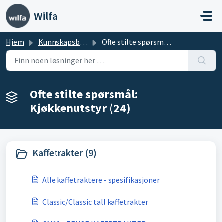
Gå til hovedinnhold
Wilfa
Hjem
Kunnskapsbase
Ofte stilte spørsmål: Kjøkkenutstyr
Ofte stilte spørsmål:
Kjøkkenutstyr (24)
Kaffetrakter (9)
Alle kaffetraktere - spesifikasjoner
Classic/Classic tall kaffetrakter