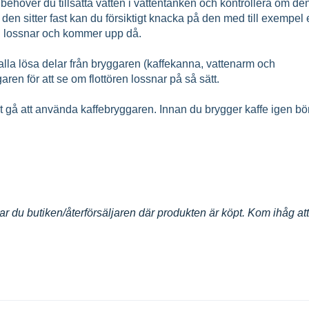
å behöver du tillsätta vatten i vattentanken och kontrollera om de
m den sitter fast kan du försiktigt knacka på den med till exempel
en lossnar och kommer upp då.
t alla lösa delar från bryggaren (kaffekanna, vattenarm och
ren för att se om flottören lossnar på så sätt.
et gå att använda kaffebryggaren. Innan du brygger kaffe igen bö
r du butiken/återförsäljaren där produkten är köpt. Kom ihåg att