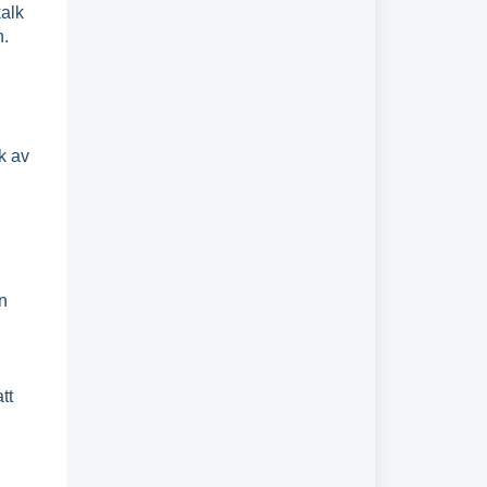
kalk
n.
k av
n
tt