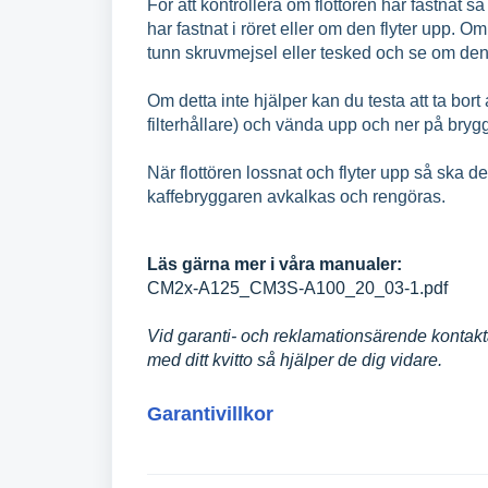
För att kontrollera om flottören har fastnat s
har fastnat i röret eller om den flyter upp. O
tunn skruvmejsel eller tesked och se om d
Om detta inte hjälper kan du testa att ta bor
filterhållare) och vända upp och ner på brygga
När flottören lossnat och flyter upp så ska d
kaffebryggaren avkalkas och rengöras.
Läs gärna mer i våra manualer:
CM2x-A125_CM3S-A100_20_03-1.pdf
Vid garanti- och reklamationsärende kontakta
med ditt kvitto så hjälper de dig vidare.
Garantivillkor