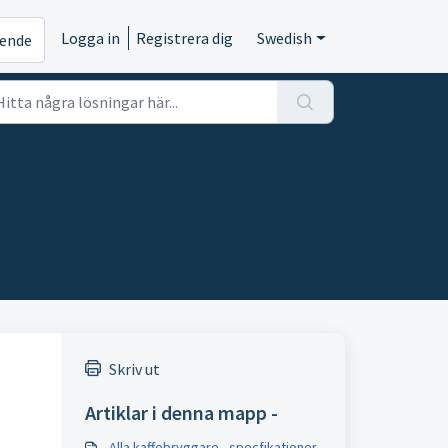
Logga in
Registrera dig
Swedish
rende
Skriv ut
Artiklar i denna mapp -
Alla kaffebryggare - specfikationer