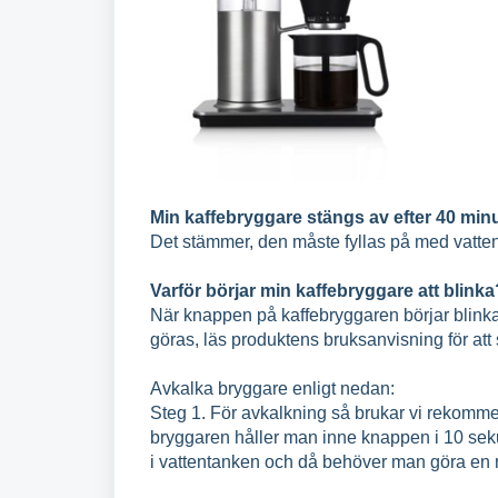
Min kaffebryggare stängs av efter 40 minut
Det stämmer, den måste fyllas på med vatten f
Varför börjar min kaffebryggare att blinka
När knappen på kaffebryggaren börjar blinka
göras, läs produktens bruksanvisning för att s
A
vkalka bryggare enligt nedan:
Steg 1. För avkalkning så brukar vi rekommen
bryggaren håller man inne knappen i 10 seku
i vattentanken och då behöver man göra en r