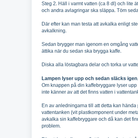
Steg 2. Häll i varmt vatten (ca 8 dl) och lite ät
och andra avlagringar ska släppa. Töm sed
Där efter kan man testa att avkalka enligt s
avkalkning.
Sedan brygger man igenom en omgång vatten (1L
ättika när du sedan ska brygga kaffe.
Diska alla löstagbara delar och torka ur vat
Lampen lyser upp och sedan släcks igen,
Om knappen på din kaffebryggare lyser upp o
inte känner av att det finns vatten i vattenta
En av anledningarna till att detta kan hända
vattentanken (vit plastkomponent under metall
avkalka sin kaffebryggare och då kan det fin
problem.