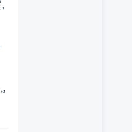
n
 en
r
 ta