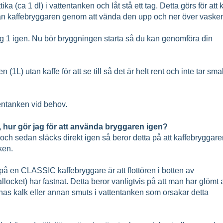
tika (ca 1 dl) i vattentanken och låt stå ett tag. Detta görs för att 
an kaffebryggaren genom att vända den upp och ner över vaske
teg 1 igen. Nu bör bryggningen starta så du kan genomföra din
) utan kaffe för att se till så det är helt rent och inte tar sma
tentanken vid behov.
 hur gör jag för att använda bryggaren igen?
ch sedan släcks direkt igen så beror detta på att kaffebryggare
nken.
 på en CLASSIC kaffebryggare är att flottören i botten av
ocket) har fastnat. Detta beror vanligtvis på att man har glömt a
nas kalk eller annan smuts i vattentanken som orsakar detta