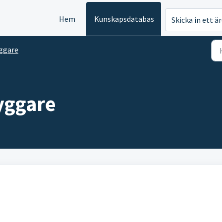
Hem
Kunskapsdatabas
Skicka in ett ä
ggare
yggare