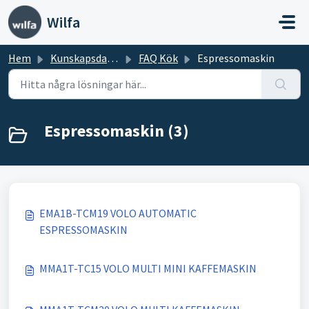
Hoppa över till huvudinnehåll
Wilfa
Hem
Kunskapsdatabas
FAQ Kök
Espressomaskin
Espressomaskin (3)
EMA1B-TCM19 VOLO AUTOMATIC
ESPRESSOMASKIN
MMA1T-TC15 VOLO MULTI MINI KAFFEMASKIN