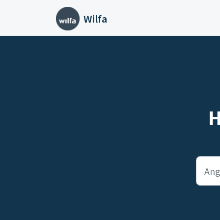
Gå til hovedindhold
Wilfa
H