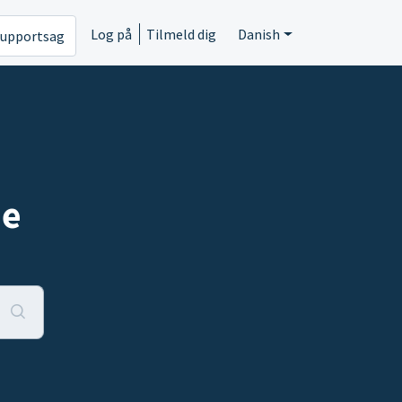
Log på
Tilmeld dig
Danish
supportsag
pe