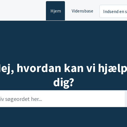
Hjem
Vidensbase
Indsend en 
ej, hvordan kan vi hjæl
dig?