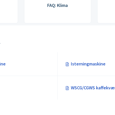
FAQ: Klima
r
ine
Isterningmaskine
WSCG/CGWS kaffekvæ