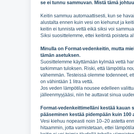
se ei tunnu sammuvan. Mistä tämä johtu
Keitin sammuu automaattisesti, kun se havait
alustalta ennen kuin vesi on kiehunut ja keiti
keitin ei tunnista vettä eikä siksi voi sammua
Siksi suosittelemme, ettei keitintä poisteta 
Minulla on Format-vedenkeitin, mutta mie
tämän asetuksen.
Suosittelemme käyttämään kylmää vettä hanas
tarkimman tuloksen. Riski, että lämpötila no
vähemmän. Testeissä olemme todenneet, että 
on vähintään 1 litra vettä.
Jos veden lämpötila nousee edelleen valittua
jälleenmyyjääsi, niin he auttavat sinua uud
Format-vedenkeittimelläni kestää kauan sa
pääseminen kestää pidempään kuin 100 
Vesi kiehuu nopeasti noin 10–20 astetta enne
hitaammin, jotta varmistetaan, ettei lämpöti