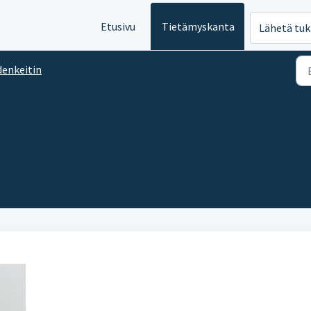
Etusivu
Tietämyskanta
Lähetä tuk
denkeitin