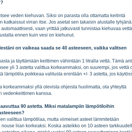
u?
see veden kiehuvan. Siksi on parasta olla ottamatta keitintä
n katkaissut virran itse. Jos asetat sen takaisin alustalle tyhjänä
 automaattisesti, vaan yrittää jatkuvasti tunnistaa kiehuvaa vettä
alustalta ennen kuin vesi on kiehunut.
lestäni on vaikeaa saada se 40 asteeseen, vaikka valitsen
ta ja täyttämään keittimen vähintään 1 litralla vettä. Tämä an
usee yli 3 astetta valittua korkeammaksi, on suurempi, jos vettä 
lämpötila poikkeaa valitusta enintään +/- 3 astetta, jos käytös
 korkeammaksi yllä olevista ohjeista huolimatta, ota yhteyttä
en vedenkeittimen kanssa.
avuttaa 90 astetta. Miksi matalampiin lämpötiloihin
asteeseen?
n valittua lämpötilaa, mutta viimeiset asteet lämmitetään
la nouse liian korkeaksi. Koska asteikko on 10 asteen tarkkuudel