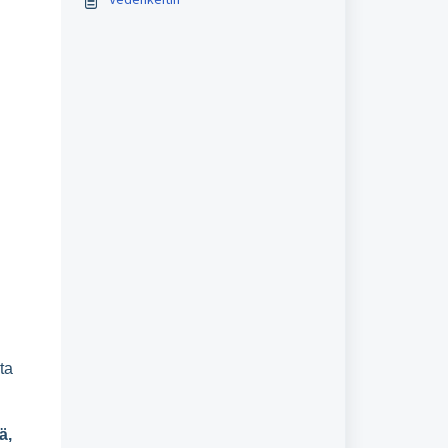
ta
ä,