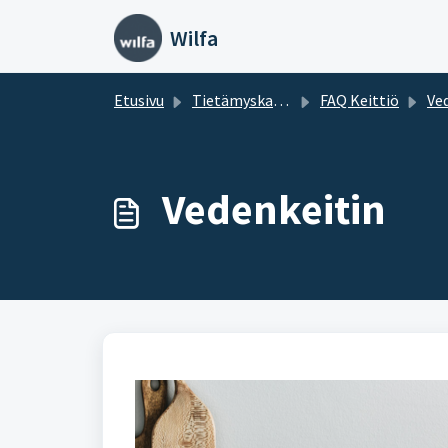
Siirry pääsisältöön
Wilfa
Etusivu
Tietämyskanta
FAQ Keittiö
Ve
Vedenkeitin