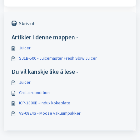
Skriv ut
Artikler i denne mappen -
Juicer
SJ1B-500 - Juicemaster Fresh Slow Juicer
Du vil kanskje like å lese -
Juicer
Chill aircondition
ICP-1800B - Indux kokeplate
VS-0824S - Moose vakuumpakker