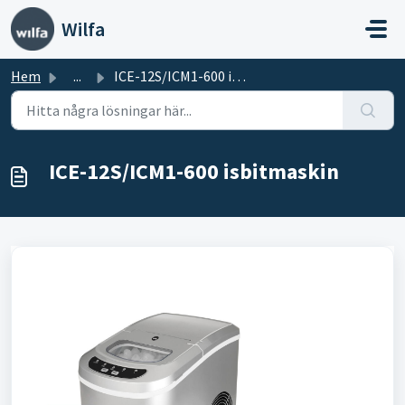
Hoppa över till huvudinnehåll
Wilfa
Hem
...
ICE-12S/ICM1-600 isbitmaskin
ICE-12S/ICM1-600 isbitmaskin