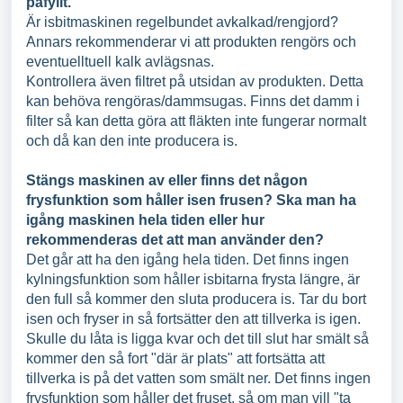
påfyllt.
Är isbitmaskinen regelbundet avkalkad/rengjord?
Annars rekommenderar vi att produkten rengörs och
eventuelltuell kalk avlägsnas.
Kontrollera även filtret på utsidan av produkten. Detta
kan behöva rengöras/dammsugas. Finns det damm i
filter så kan detta göra att fläkten inte fungerar normalt
och då kan den inte producera is.
Stängs maskinen av eller finns det någon
frysfunktion som håller isen frusen? Ska man ha
igång maskinen hela tiden eller hur
rekommenderas det att man använder den?
Det går att ha den igång hela tiden. Det finns ingen
kylningsfunktion som håller isbitarna frysta längre, är
den full så kommer den sluta producera is. Tar du bort
isen och fryser in så fortsätter den att tillverka is igen.
Skulle du låta is ligga kvar och det till slut har smält så
kommer den så fort "där är plats" att fortsätta att
tillverka is på det vatten som smält ner. Det finns ingen
frysfunktion som håller det fruset, så om man vill "ta