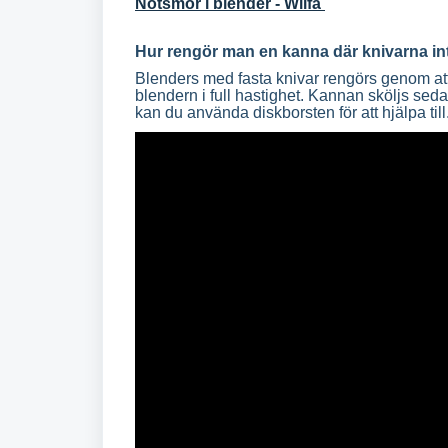
Nötsmör i blender - Wilfa
Hur rengör man en kanna där knivarna int
Blenders med fasta knivar rengörs genom att
blendern i full hastighet. Kannan sköljs seda
kan du använda diskborsten för att hjälpa til