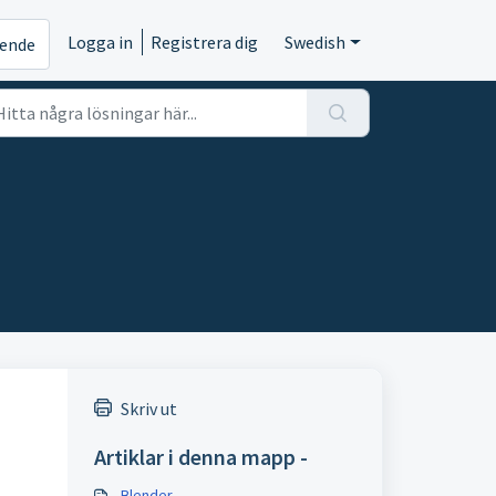
Logga in
Registrera dig
Swedish
rende
Skriv ut
Artiklar i denna mapp -
Blender