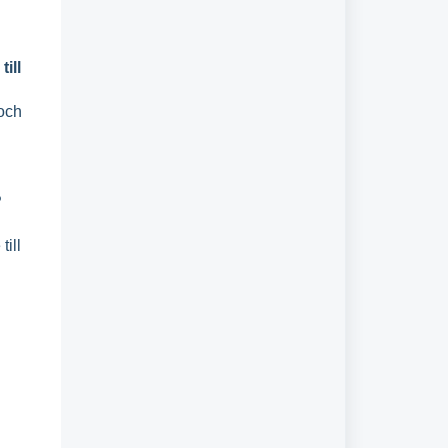
ill
 och
?
till