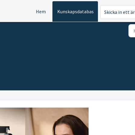
Hem
Kunskapsdatabas
Skicka in ett ä