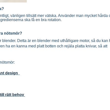
na?
ntligt, vänligen tillsätt mer vätska. Använder man mycket hårda 
ngredienserna ska få en bra rotation.
göra nötsmör?
 blender. Detta är en blender med uthålligare motor, så du kan 
ven ha en kanna med platt botten och rejäla platta knivar, så att
 nötsmör:
ant design
till rätt behov