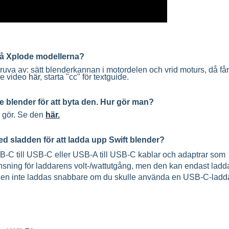
på Xplode modellerna?
 skruva av: sätt blenderkannan i motordelen och vrid moturs, då få
Se video
här
, starta "cc" för textguide.
de blender för att byta den. Hur gör man?
n gör. Se den
här
.
 sladden för att ladda upp Swift blender?
-C till USB-C eller USB-A till USB-C kablar och adaptrar som
nsning för laddarens volt-/wattutgång, men den kan endast ladd
 den inte laddas snabbare om du skulle använda en USB-C-ladd