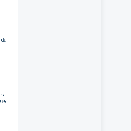
r du
as
are