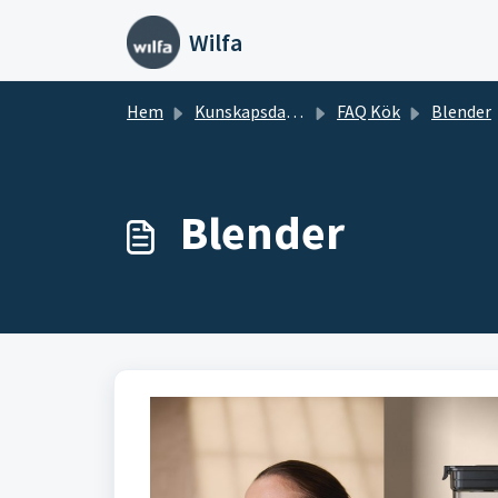
Hoppa över till huvudinnehåll
Wilfa
Hem
Kunskapsdatabas
FAQ Kök
Blender
Blender