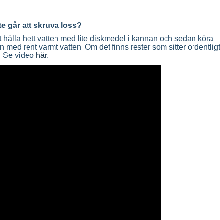
e går att skruva loss?
 hälla hett vatten med lite diskmedel i kannan och sedan köra
n med rent varmt vatten. Om det finns rester som sitter ordentligt
l. Se video
här
.