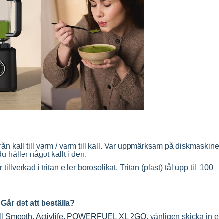
ån kall till varm / varm till kall. Var uppmärksam på diskmaskin
 häller något kallt i den.
lverkad i tritan eller borosolikat. Tritan (plast) tål upp till 100
Går det att beställa?
ll
Smooth
,
Activlife
,
POWERFUEL XL 2GO
, vänligen skicka in e